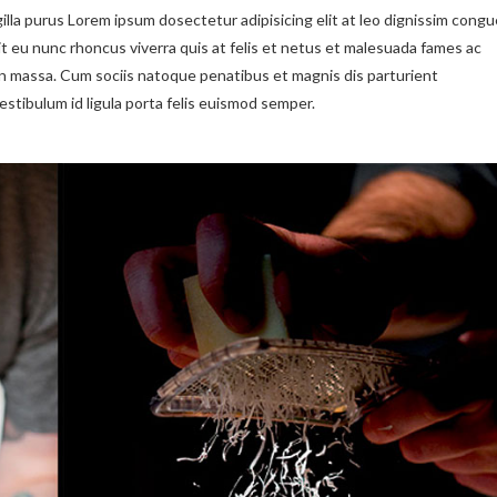
illa purus Lorem ipsum dosectetur adipisicing elit at leo dignissim congu
 eu nunc rhoncus viverra quis at felis et netus et malesuada fames ac
n massa. Cum sociis natoque penatibus et magnis dis parturient
estibulum id ligula porta felis euismod semper.