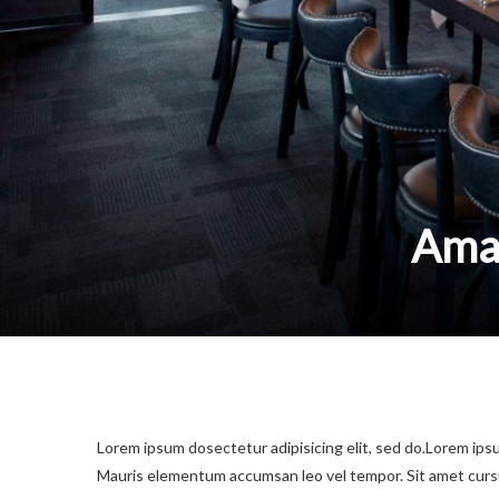
Amaz
Lorem ipsum dosectetur adipisicing elit, sed do.Lorem ipsu
Mauris elementum accumsan leo vel tempor. Sit amet cursus 