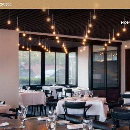
72-8585
HOM