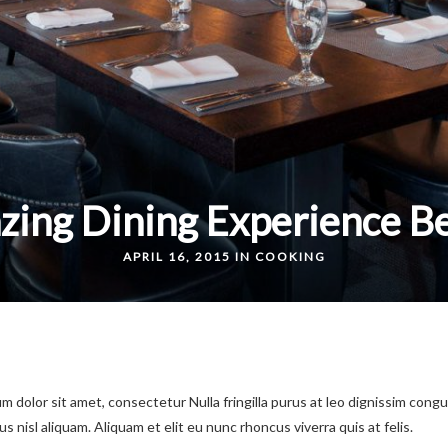
ing Dining Experience B
APRIL 16, 2015 IN
COOKING
m dolor sit amet, consectetur Nulla fringilla purus at leo dignissim congu
nisl aliquam. Aliquam et elit eu nunc rhoncus viverra quis at felis.