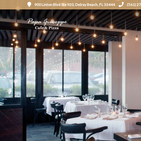
900 Linton Blvd Ste 920, Delray Beach, FL 33444
(561) 2